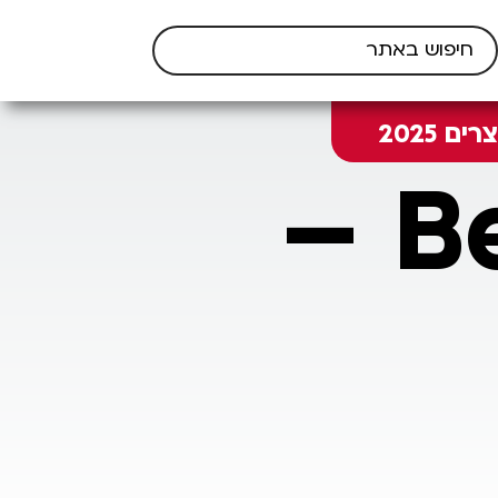
 2025
Belcolade CT amber –