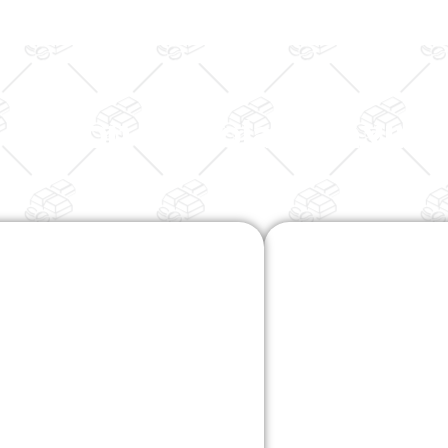
מוצרי Belcolade נוספים
טלפון: 04-8724414
פקס: 08-8644495
מייל:
[email protected]