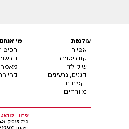
עולמות
מי אנחנו
אפייה
הסיפור
קונדיטוריה
חדשות
שוקולד
מאמרי
דגנים, גרעינים
קריירה
וקמחים
מיוחדים
שרון - פוראטו
בית זאביק, א.
מיקוד: 7710602, אשדוד