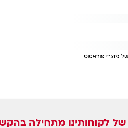
טלפון: 04-8724414
פקס: 08-8644495
מייל:
[email protected]
של מוצרי פוראטוס
ל לקוחותינו מתחילה בהקשב