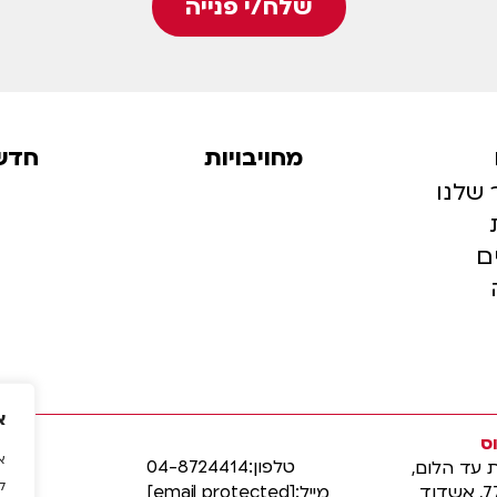
שלח/י פנייה
מחויבויות
חדש
 שלנו
ם
א
ס
טלפון:
04-8724414
ת עד הלום,
ל
מייל:
[email protected]