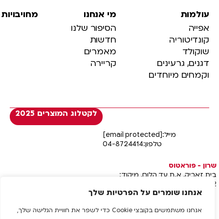
עולמות
מי אנחנו
מחויבויות
אפייה
הסיפור שלנו
קונדיטוריה
חדשות
שוקולד
מאמרים
דגנים, גרעינים
קריירה
וקמחים מיוחדים
לקטלוג המוצרים 2025
מייל:
[email protected]
טלפון:
04-8724414
שרון - פוראטוס
בית זאביק, א.ת עד הלום, מיקוד:
7710602, אשדוד
אנחנו שומרים על הפרטיות שלך
אנחנו משתמשים בקובצי Cookie כדי לשפר את חוויית הגלישה שלך,